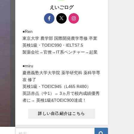
えいごログ
●Ren
東京大学 農学部 国際開発農学専修 卒業
英検1級・TOEIC990・IELTS7.5
製薬会社→官僚→IT系ベンチャー→起業
●miru
慶應義塾大学大学院 薬学研究科 薬科学専
攻 修了
英検1級・TOEIC945（L465 R480）
英語赤点（中1）→ 3ヵ月で校内成績優秀
者に→ 英検1級&TOEIC900達成！
詳しい自己紹介はこちら