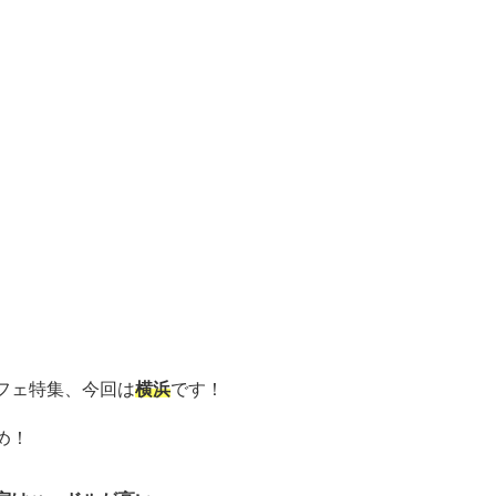
。
フェ特集、今回は
横浜
です！
め！