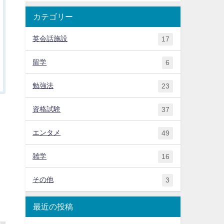
カテゴリー
英会話施設
17
留学
6
勉強法
23
資格試験
37
エンタメ
49
雑学
16
その他
3
最近の投稿