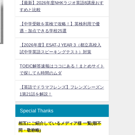
【最新】2026年度NHKラジオ英語8講座おす
すめと比較
【中学受験を英検で攻略！】英検利用で優
遇・加点できる学校25選
【2026年度】ESAT-J YEAR 3（都立高校入
試中学英語スピーキングテスト）対策
TOEIC解答速報はココにある！まとめサイト
で探しても時間のムダ
【英語でドラマフレンズ】フレンズシーズン
1第21話を解説！
Special Thanks
相互にご紹介しているメディア様 一覧(順不
同・敬称略)