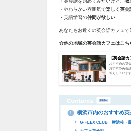
・英会話を始めてみたいけど、
教
・やわらかい雰囲気で
楽しく英会
・英語学習の
仲間が欲しい
あなたもお近くの英会話カフェで
☆他の地域の英会話カフェはこち
【英会話カ
おすすめの英
おすすめ英会
答えしています！
Contents
[
hide
]
横浜市内のおすすめ英
1
G-FLEX CLUB 横浜校・
カフェ英会話