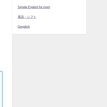
Simple English for mom
英語・シフト
Genglish