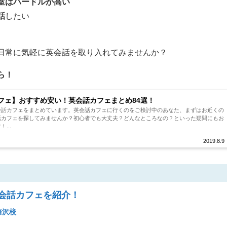
室はハードルが高い
話
したい
日常に気軽に英会話を取り入れてみませんか？
ら！
フェ】おすすめ安い！英会話カフェまとめ84選！
会話カフェをまとめています。英会話カフェに行くのをご検討中のあなた、まずはお近くの
話カフェを探してみませんか？初心者でも大丈夫？どんなところなの？といった疑問にもお
...
2019.8.9
会話カフェを紹介！
藤沢校