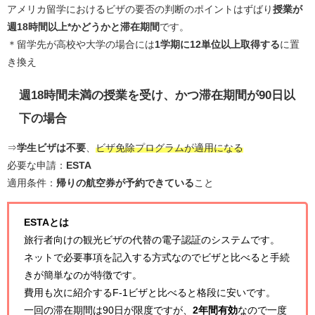
アメリカ留学におけるビザの要否の判断のポイントはずばり
授業が
週18時間以上*かどうかと滞在期間
です。
＊留学先が高校や大学の場合には
1学期に12単位以上取得する
に置
き換え
週18時間未満の授業
を受け、かつ
滞在期間が90日以
下
の場合
⇒
学生ビザは不要
、
ビザ免除プログラムが適用になる
必要な申請：
ESTA
適用条件：
帰りの航空券が予約できている
こと
ESTAとは
旅行者向けの観光ビザの代替の電子認証のシステムです。
ネットで必要事項を記入する方式なのでビザと比べると手続
きが簡単なのが特徴です。
費用も次に紹介するF-1ビザと比べると格段に安いです。
一回の滞在期間は90日が限度ですが、
2年間有効
なので一度