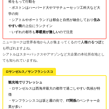
裕をもって行動を
・ボストンはハーバード大やマサチューセッツ工科大など大
学の街
・シアトルやポートランドは都会と自然が融合しており
住み
やすい街
の上位にランクイン
・いずれの都市も
寒暖差が激しい
ので注意
ニューヨークは世界各地から人が集まってくるので
人種のるつぼ
と
も呼ばれますよね。
シアトルはスターバックスやアマゾンなど大企業の本社所在地とし
ても知られていますね。
ロサンゼルス／サンフランシスコ
観光地でリフレッシュ
・ロサンゼルスは西海岸最大の都市で過ごしやすい気候が特
徴
・サンフランシスコは坂と霧の街で、
IT関係
のベンチャー企
業が多い