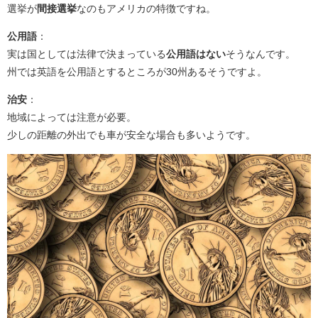
選挙が
間接選挙
なのもアメリカの特徴ですね。
公用語
：
実は国としては法律で決まっている
公用語はない
そうなんです。
州では英語を公用語とするところが30州あるそうですよ。
治安
：
地域によっては注意が必要。
少しの距離の外出でも車が安全な場合も多いようです。