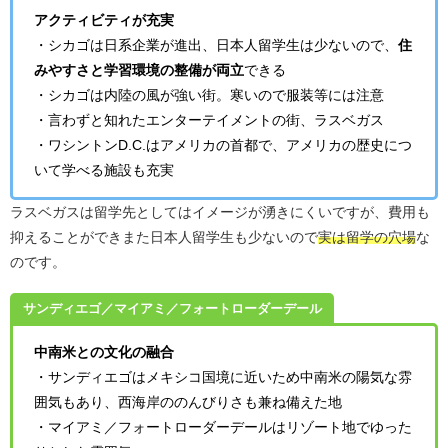
アクティビティが充実
・シカゴは日系企業が進出、日本人留学生は少ないので、
住
みやすさと学習環境の整備が両立
できる
・シカゴは内陸の風が強い街。寒いので服装等には注意
・言わずと知れたエンターテイメントの街、ラスベガス
・ワシントンD.C.はアメリカの首都で、アメリカの歴史につ
いて学べる施設も充実
ラスベガスは留学先としてはイメージが湧きにくいですが、費用も
抑えることができまた日本人留学生も少ないので
実は留学の穴場
な
のです。
サンディエゴ／マイアミ／フォートローダーデール
中南米との文化の融合
・サンディエゴはメキシコ国境に近いため中南米の陽気な雰
囲気もあり、西海岸ののんびりさも兼ね備えた地
・マイアミ／フォートローダーデールはリゾート地でゆった