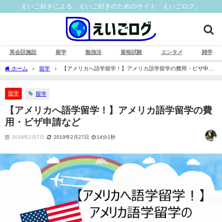
えいご好きによる、えいご好きのためのサイト「えいごログ」
英会話施設
留学
勉強法
資格試験
エンタメ
雑学
ホーム
留学
【アメリカへ語学留学！】アメリカ語学留学の費用・ビザ申請
など
留学
留学
【アメリカへ語学留学！】アメリカ語学留学の費
用・ビザ申請など
2019年2月7日
2019年2月27日
14分1秒