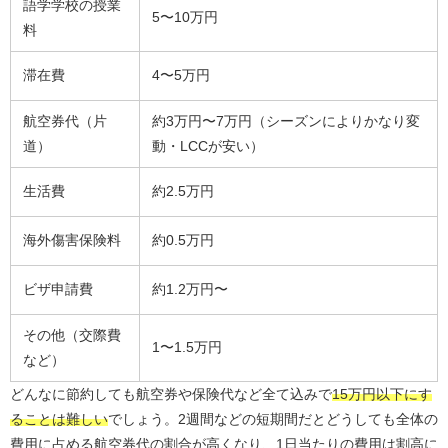
語学学校の授業
5〜10万円
料
滞在費
4〜5万円
航空券代（片
約3万円〜7万円（シーズンによりかなり変
道）
動・LCCが安い）
生活費
約2.5万円
海外傷害保険料
約0.5万円
ビザ申請費
約1.2万円〜
その他（交際費
1〜1.5万円
など）
どんなに節約しても航空券や保険代など全て込みで
15万円以下にす
ることは難しい
でしょう。2週間などの短期間だとどうしても全体の
費用に占める航空券代の割合が高くなり、1日当たりの費用は割高に