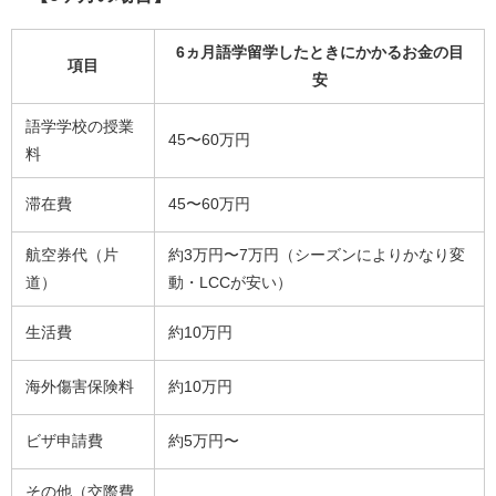
6ヵ月語学留学したときにかかるお金の目
項目
安
語学学校の授業
45〜60万円
料
滞在費
45〜60万円
航空券代（片
約3万円〜7万円（シーズンによりかなり変
道）
動・LCCが安い）
生活費
約10万円
海外傷害保険料
約10万円
ビザ申請費
約5万円〜
その他（交際費