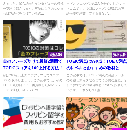
えました。試合結果とインタビューの模様
ードとシェルドンの2人を中心としたシッ
を英語で紹介します。英語に自信のない方
トコムです。今回はシーズン1第1話の英
も日本語訳をつけているの...
語表現や語彙、文化背景など...
資格試験
資格試験
金のフレーズだけで最短2週間で
TOEIC満点は990点！TOEIC満点
TOEICスコアを100上げる方法！
のレベルとおすすめの教材と
は？！
私は200点以上スコアアップしてスコア
この記事では、TOEIC満点の英語レベル
960を取得しました。この記事では、私の
の考察と満点を取るまでに必要な過程、そ
TOEIC点数向上に一番貢献した金のフレ
しておすすめの学習教材について説明して
ーズ（通称、金フレ）の...
います。これから990点...