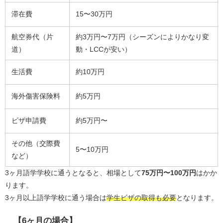
滞在費
15〜30万円
航空券代（片
約3万円〜7万円（シーズンによりかなり変
道）
動・LCCが安い）
生活費
約10万円
海外傷害保険料
約5万円
ビザ申請費
約5万円〜
その他（交際費
5〜10万円
など）
3ヶ月語学学校に通うとなると、相場として
75万円〜100万円
はかか
ります。
3ヶ月以上語学学校に通う場合は
学生ビザの取得も必要
となります。
【6ヶ月の場合】