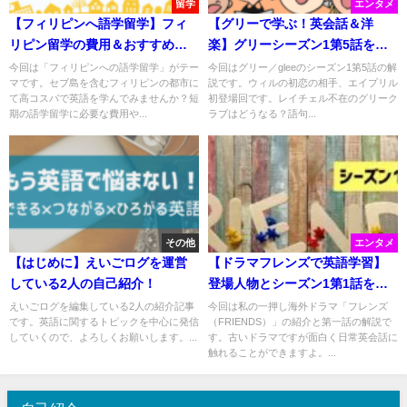
留学
エンタメ
【フィリピンへ語学留学】フィ
【グリーで学ぶ！英会話＆洋
リピン留学の費用＆おすすめ都
楽】グリーシーズン1第5話を解
市
説
今回は「フィリピンへの語学留学」がテー
今回はグリー／gleeのシーズン1第5話の解
マです。セブ島を含むフィリピンの都市に
説です。ウィルの初恋の相手、エイプリル
て高コスパで英語を学んでみませんか？短
初登場回です。レイチェル不在のグリーク
期の語学留学に必要な費用や...
ラブはどうなる？語句...
その他
エンタメ
【はじめに】えいごログを運営
【ドラマフレンズで英語学習】
している2人の自己紹介！
登場人物とシーズン1第1話を解
説
えいごログを編集している2人の紹介記事
今回は私の一押し海外ドラマ「フレンズ
です。英語に関するトピックを中心に発信
（FRIENDS）」の紹介と第一話の解説で
していくので、よろしくお願いします。...
す。古いドラマですが面白く日常英会話に
触れることができますよ。...