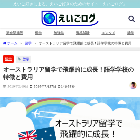
えいご好きによる、えいご好きのためのサイト「えいごログ」
英会話施設
留学
勉強法
資格試験
エンタメ
雑学
ホーム
留学
オーストラリア留学で飛躍的に成長！語学学校の特徴と費用
留学
留学
オーストラリア留学で飛躍的に成長！語学学校の
特徴と費用
2019年2月9日
2019年7月27日
14分33秒