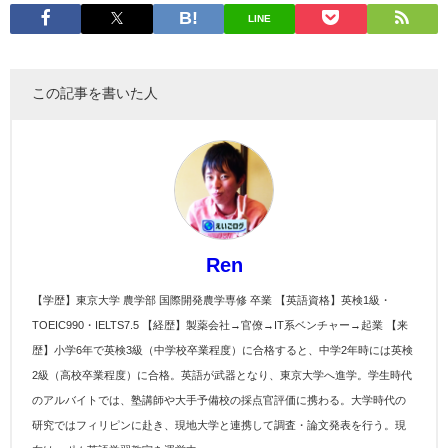
LINE
この記事を書いた人
Ren
【学歴】東京大学 農学部 国際開発農学専修 卒業 【英語資格】英検1級・
TOEIC990・IELTS7.5 【経歴】製薬会社→官僚→IT系ベンチャー→起業 【来
歴】小学6年で英検3級（中学校卒業程度）に合格すると、中学2年時には英検
2級（高校卒業程度）に合格。英語が武器となり、東京大学へ進学。学生時代
のアルバイトでは、塾講師や大手予備校の採点官評価に携わる。大学時代の
研究ではフィリピンに赴き、現地大学と連携して調査・論文発表を行う。現