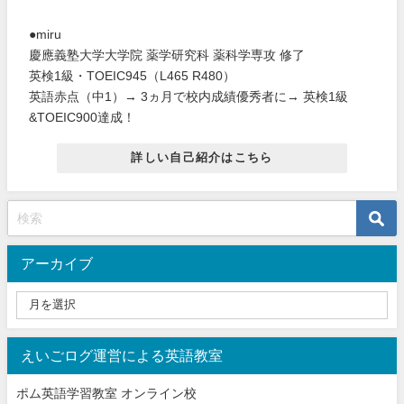
●miru
慶應義塾大学大学院 薬学研究科 薬科学専攻 修了
英検1級・TOEIC945（L465 R480）
英語赤点（中1）→ 3ヵ月で校内成績優秀者に→ 英検1級
&TOEIC900達成！
詳しい自己紹介はこちら
アーカイブ
えいごログ運営による英語教室
ポム英語学習教室 オンライン校