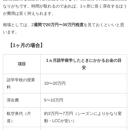
なりがちです。時間が取れるのであれば、1ヶ所に長く滞在するほう
が費用は安く抑えられます。
相場としては、2
週間で20万円〜30万円程度
を見ておくといいと思
います。
【1ヶ月の場合】
1ヵ月語学留学したときにかかるお金の目
項目
安
語学学校の授業
10〜20万円
料
滞在費
5〜10万円
航空券代（片
約3万円〜7万円（シーズンによりかなり変
道）
動・LCCが安い）