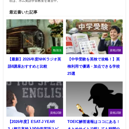
在は、ポム英語学習教室を運営中。
最近書いた記事
勉強法
資格試験
【最新】2026年度NHKラジオ英
【中学受験を英検で攻略！】英
語8講座おすすめと比較
検利用で優遇・加点できる学校
25選
資格試験
資格試験
【2026年度】ESAT-J YEAR
TOEIC解答速報はココにある！
3（都立高校入試中学英語スピ
まとめサイトで探しても時間の