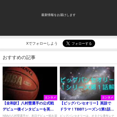
最新情報をお届けします
Xでフォローしよう
おすすめの記事
エンタメ
エンタメ
【全和訳】八村塁選手の公式戦
【ビッグバンセオリー】英語で
デビュー後インタビューを英文
ドラマ！TBBTシーズン1第1話を
で紹介
解説！
NBAの八村塁選手が、本日デビュー戦を迎
ビッグバンセオリーは、オタクな青年レナ